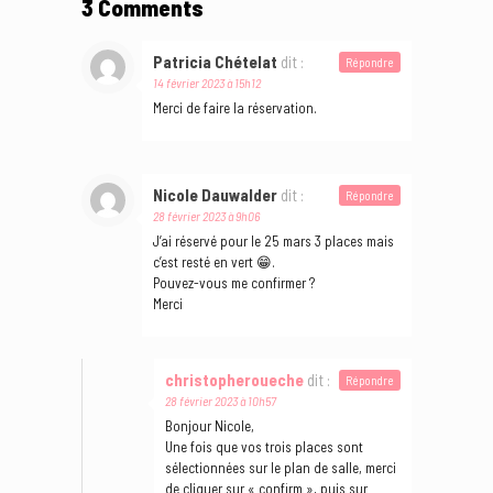
3 Comments
Patricia Chételat
dit :
Répondre
14 février 2023 à 15h12
Merci de faire la réservation.
Nicole Dauwalder
dit :
Répondre
28 février 2023 à 9h06
J’ai réservé pour le 25 mars 3 places mais
c’est resté en vert 😁.
Pouvez-vous me confirmer ?
Merci
christopheroueche
dit :
Répondre
28 février 2023 à 10h57
Bonjour Nicole,
Une fois que vos trois places sont
sélectionnées sur le plan de salle, merci
de cliquer sur « confirm », puis sur