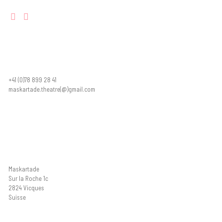
Contactez-nous
+41 (0)78 899 28 41
maskartade.theatre(@)gmail.com
Localisation
Maskartade
Sur la Roche 1c
2824 Vicques
Suisse